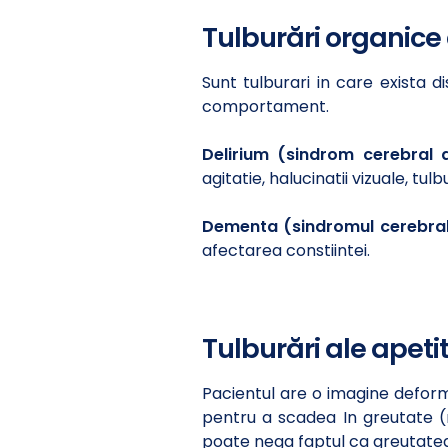
Tulburări organice
Sunt tulburari in care exista 
comportament.
Delirium (sindrom cerebral 
agitatie, halucinatii vizuale, tu
Dementa (sindromul cerebral
afectarea constiintei.
Tulburări ale apetit
Pacientul are o imagine deform
pentru a scadea In greutate (re
poate nega faptul ca greutatea