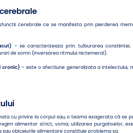
 cerebrale
disfunctii cerebrale ce se manifesta prin pierderea memor
acut)
– se caracterizeaza prin: tulburarea constiintei, 
lburari de somn (inversarea ritmului nictemeral).
 cronic)
– este o afectiune generalizata a intelectului, m
ului
ata cu privire la corpul sau, o teama exagerata că se po
gim alimentar strict, voma, utilizarea purgativelor, exerc
 sau obiceiurile alimentare constituie problema sa.