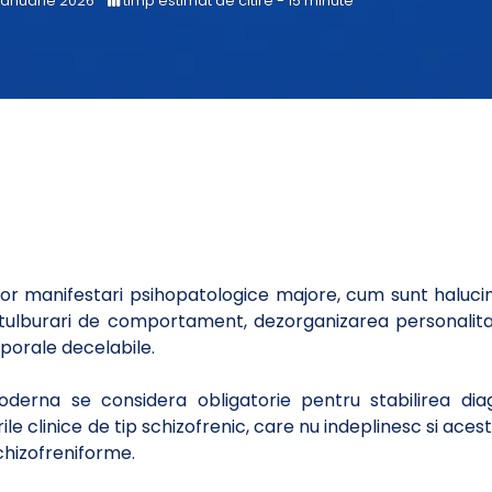
ianuarie 2026
timp estimat de citire - 15 minute
or manifestari psihopatologice majore, cum sunt halucinati
, tulburari de comportament, dezorganizarea personalita
porale decelabile.
oderna se considera obligatorie pentru stabilirea di
le clinice de tip schizofrenic, care nu indeplinesc si acest 
chizofreniforme.