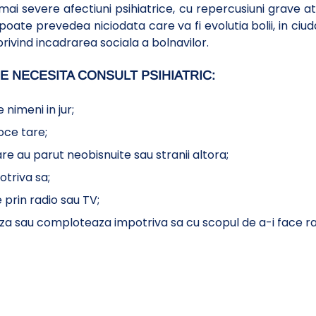
mai severe afectiuni psihiatrice, cu repercusiuni grave a
 poate prevedea niciodata care va fi evolutia bolii, in 
rivind incadrarea sociala a bolnavilor.
 NECESITA CONSULT PSIHIATRIC:
 nimeni in jur;
oce tare;
re au parut neobisnuite sau stranii altora;
otriva sa;
 prin radio sau TV;
eaza sau comploteaza impotriva sa cu scopul de a-i face ra