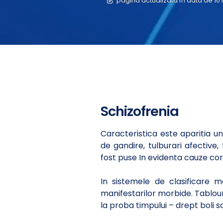
pagină actualizată în data de 10 
Schizofrenia
Caracteristica este aparitia un
de gandire, tulburari afective
fost puse In evidenta cauze cor
In sistemele de clasificare m
manifestarilor morbide. Tablouri
la proba timpului – drept boli s