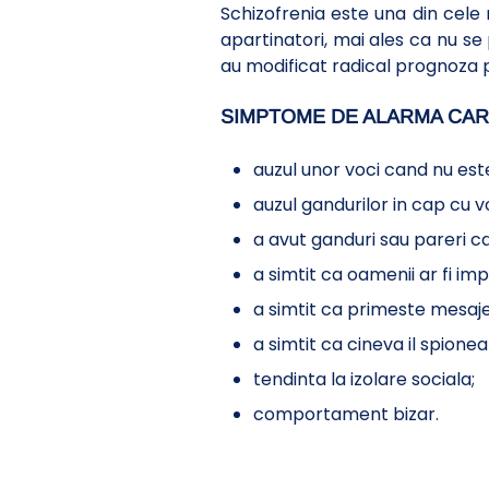
Schizofrenia este una din cele 
apartinatori, mai ales ca nu se
au modificat radical prognoza p
SIMPTOME DE ALARMA CARE
auzul unor voci cand nu este
auzul gandurilor in cap cu v
a avut ganduri sau pareri ca
a simtit ca oamenii ar fi imp
a simtit ca primeste mesaje
a simtit ca cineva il spion
tendinta la izolare sociala;
comportament bizar.