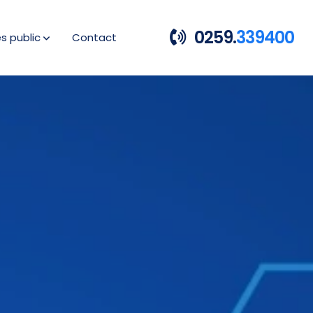
0259.
339400
es public
Contact