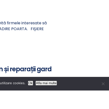
vită firmele interesate să
LADIRE POARTA. FIȘIERE
 și reparații gard
utilizare cookies.
Ok
Afla mai multe
vită firmele interesate să
RE GRUP ELECTROGEN SI