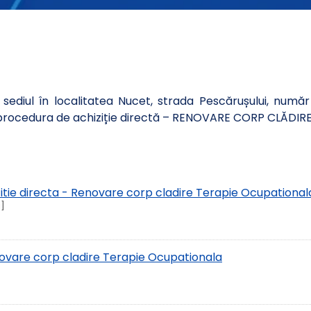
 sediul în localitatea Nucet, strada Pescărușului, număr
 procedura de achiziție directă – RENOVARE CORP CLĂDI
zitie directa - Renovare corp cladire Terapie Ocupational
i]
novare corp cladire Terapie Ocupationala