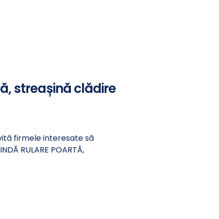
tă, streașină clădire
vită firmele interesate să
GRINDĂ RULARE POARTĂ,