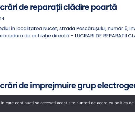
ucrări de reparații clădire poartă
024
ediul în localitatea Nucet, strada Pescărușului, număr 5, in
procedura de achiziție directă – LUCRARI DE REPARATII C
lucrări de împrejmuire grup electrogen
024
 in care continuati sa accesati acest site sunteti de acord cu politica de 
ediul în localitatea Nucet, strada Pescărușului, număr 5, in
procedura de achiziție directă – LUCRARI DE IMPREJMUI
ȘATE: