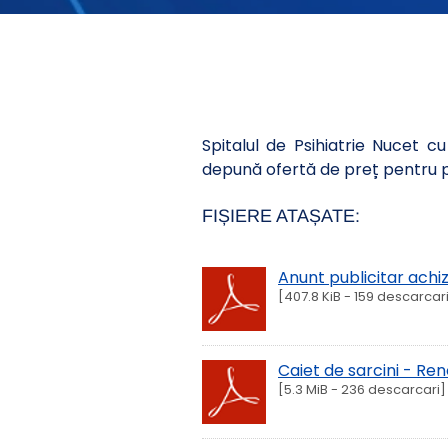
Spitalul de Psihiatrie Nucet cu
depună ofertă de preț pentru
FIȘIERE ATAȘATE:
Anunt publicitar achi
[407.8 KiB - 159 descarcar
Caiet de sarcini - Re
[5.3 MiB - 236 descarcari]