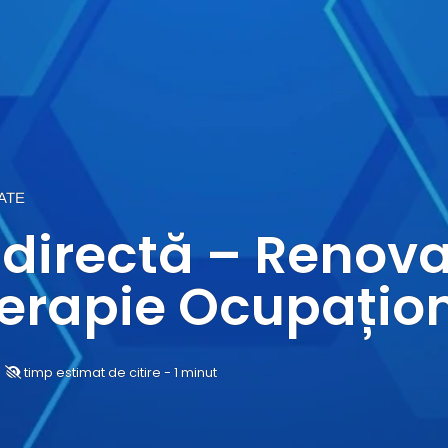
ATE
e directă – Renov
Terapie Ocupațio
timp estimat de citire - 1 minut