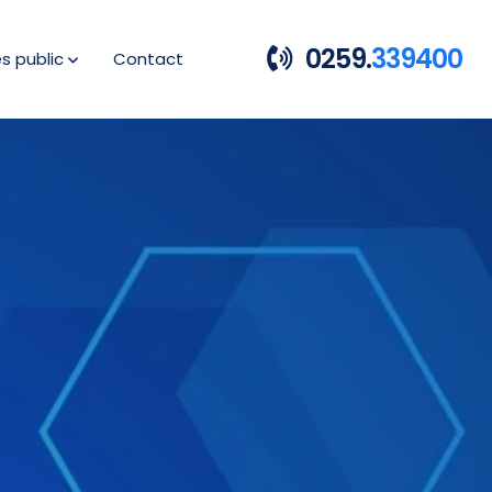
0259.
339400
es public
Contact