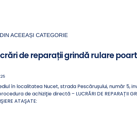
DIN ACEEAȘI CATEGORIE
ucrări de reparații grindă rulare poar
025
ediul în localitatea Nucet, strada Pescărușului, număr 5, in
procedura de achiziție directă – LUCRĂRI DE REPARAȚII 
IȘIERE ATAȘATE: