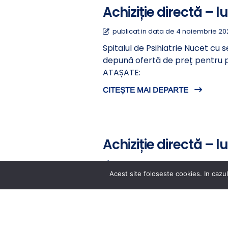
Achiziție directă – l
publicat in data de 4 noiembrie 2
Spitalul de Psihiatrie Nucet cu s
depună ofertă de preț pentru 
ATAȘATE:
CITEȘTE MAI DEPARTE
Achiziție directă – 
publicat in data de 4 noiembrie 2
Acest site foloseste cookies. In cazul
Spitalul de Psihiatrie Nucet cu s
depună ofertă de preț pentru 
REPARATII GARD. FIȘIERE ATA
CITEȘTE MAI DEPARTE