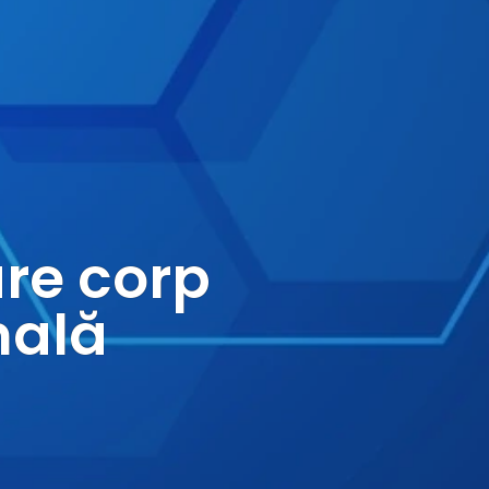
are corp
nală