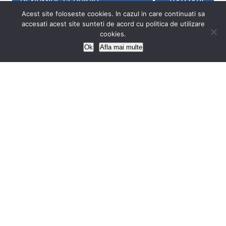
VALOARE
DENUMIRE SERVICIU
Acest site foloseste cookies. In cazul in care continuati sa
accesati acest site sunteti de acord cu politica de utilizare
40 lei/zi
TARIF CAZARE
cookies.
Ok
Afla mai multe
22 lei/zi
TARIF MASA
TARIFE CONSULTATII AMBULATORIU PENTRU
PACIENTI NEASIGURATI
VALOARE
DENUMIRE SERVICIU
60 lei
CONSULTATIE INITIALA
40 lei
CONSULTATIE CONTROL