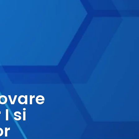
ovare
I si
or