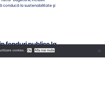
ă conducă la sustenabilitate și
in fonduri publice la
utilizare cookies.
Ok
Afla mai multe
la art. 2 alin.(1) şi (3) vor
embrie ale fiecărui an, şi vor