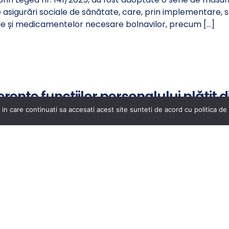
 asigurări sociale de sănătate, care, prin implementare, s
ale și medicamentelor necesare bolnavilor, precum […]
erente funcţiilor personalului plătit d
025
 in care continuati sa accesati acest site sunteti de acord cu politica de 
3/2017, toate autorităţile şi instituţiile publice enumerate 
agina proprie de internet, în datele de 31 martie şi 30 sept