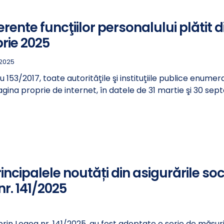
erente funcţiilor personalului plătit d
rie 2025
 2025
3/2017, toate autorităţile şi instituţiile publice enumerate 
agina proprie de internet, în datele de 31 martie şi 30 sept
incipalele noutăți din asigurările so
r. 141/2025
rin Legea nr. 141/2025, au fost adoptate o serie de măsuri 