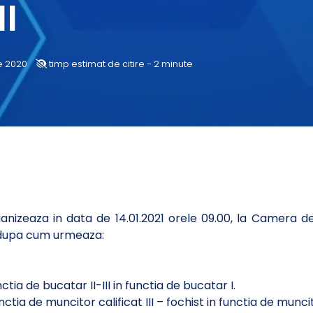
II
e 2020
timp estimat de citire - 2 minute
rganizeaza in data de 14.01.2021 orele 09.00, la Camera d
dupa cum urmeaza:
ia de bucatar II-III in functia de bucatar I.
a de muncitor calificat III – fochist in functia de muncitor