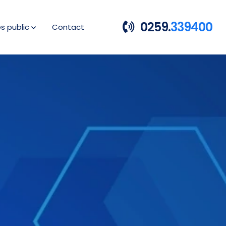
0259.
339400
es public
Contact