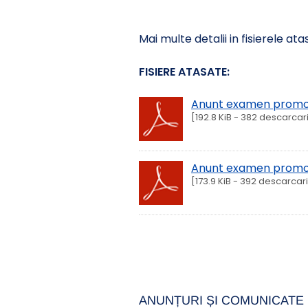
Mai multe detalii in fisierele ata
FISIERE ATASATE:
Anunt examen promov
[192.8 KiB - 382 descarcar
Anunt examen promova
[173.9 KiB - 392 descarcari
ANUNȚURI ȘI COMUNICATE 