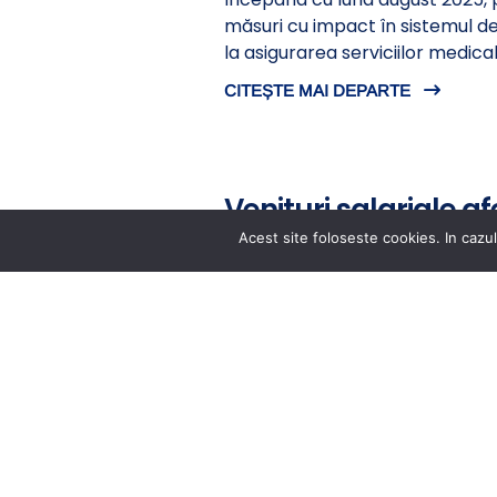
măsuri cu impact în sistemul de
la asigurarea serviciilor medic
CITEȘTE MAI DEPARTE
Venituri salariale af
data de 31 martie 2
Acest site foloseste cookies. In cazul
publicat in data de 1 aprilie 2025
Conform ART.33 din Legea cadru 15
publica la sediul propriu şi pe p
menţine publicată o […]
CITEȘTE MAI DEPARTE