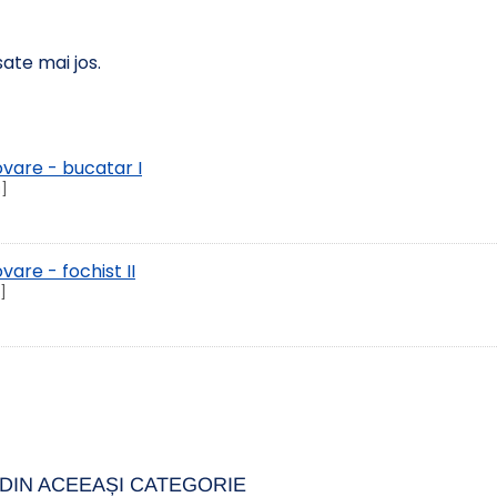
sate mai jos.
are - bucatar I
i]
re - fochist II
]
DIN ACEEAȘI CATEGORIE