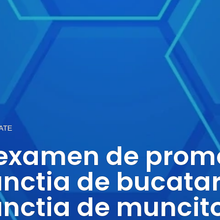
ATE
 examen de prom
nctia de bucatar 
unctia de muncit