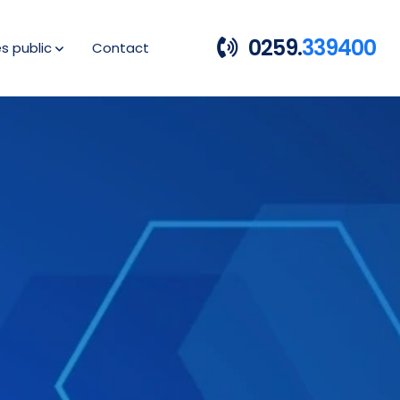
0259.
339400
es public
Contact