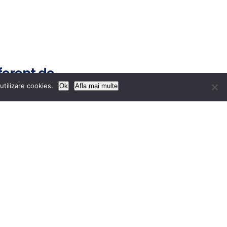
ferent de
utilizare cookies.
Ok
Afla mai multe
de specialitate debutant – 0,5