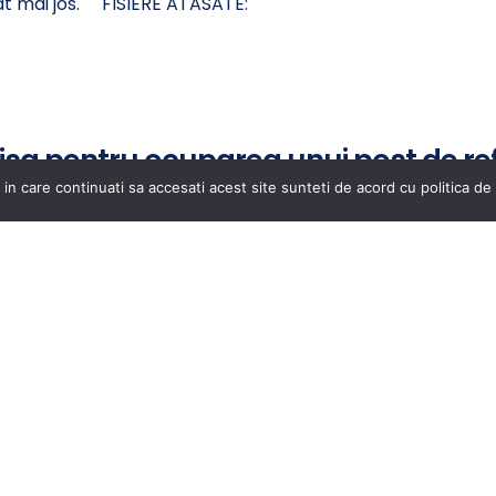
tasat mai jos. FISIERE ATASATE:
isa pentru ocuparea unui post de re
nt – 0,5 norma
 in care continuati sa accesati acest site sunteti de acord cu politica de 
rente concursului pentru ocuparea unui post de referent 
erul atasat mai jos. FISIERE ATASATE: