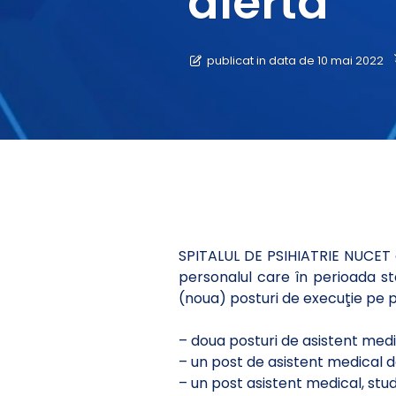
alerta
publicat in data de 10 mai 2022
SPITALUL DE PSIHIATRIE NUCET 
personalul care în perioada stă
(noua) posturi de execuţie pe
– doua posturi de asistent medica
– un post de asistent medical deb
– un post asistent medical, studii 