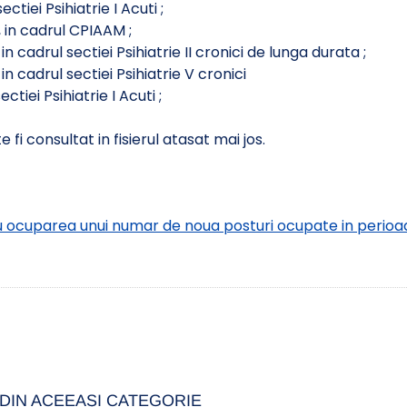
ctiei Psihiatrie I Acuti ;
 in cadrul CPIAAM ;
n cadrul sectiei Psihiatrie II cronici de lunga durata ;
n cadrul sectiei Psihiatrie V cronici
ectiei Psihiatrie I Acuti ;
 fi consultat in fisierul atasat mai jos.
ocuparea unui numar de noua posturi ocupate in perioada
DIN ACEEAȘI CATEGORIE