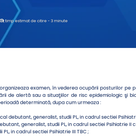
timp estimat de citire - 3 minute
organizeaza examen, în vederea ocupării posturilor pe 
rii de alertă sau a situaţiilor de risc epidemiologic şi b
 perioadă determinată, dupa cum urmeaza :
l debutant, generalist, studii PL, in cadrul sectiei Psihiatri
utant, generalist, studii PL, in cadrul sectiei Psihiatrie II 
PL, in cadrul sectiei Psihiatrie III TBC ;