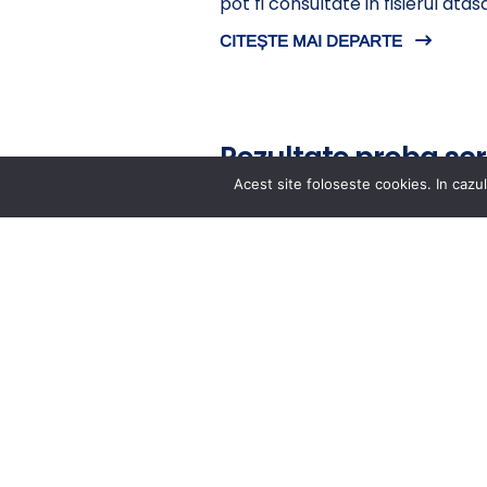
pot fi consultate in fisierul a
CITEȘTE MAI DEPARTE
Rezultate proba scr
specialitate debuta
Acest site foloseste cookies. In cazul
publicat in data de 18 iunie 2026
Rezultatele la proba scrisa afe
norma pot fi consultate in fisi
CITEȘTE MAI DEPARTE
ARHIVA ANUNȚURI