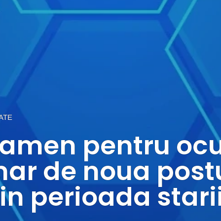
ATE
xamen pentru oc
ar de noua postu
in perioada stari