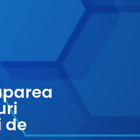
uparea
ri
i de