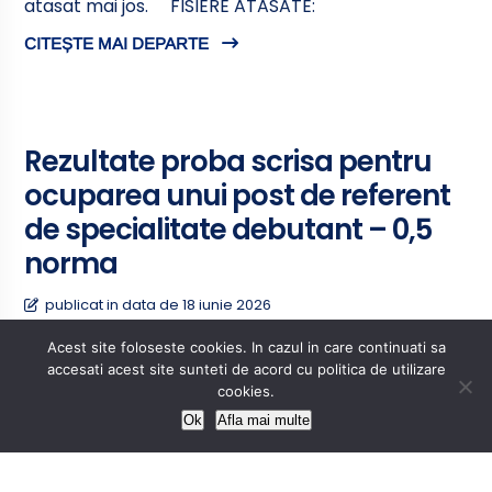
atasat mai jos. FISIERE ATASATE:
CITEȘTE MAI DEPARTE
Rezultate proba scrisa pentru
ocuparea unui post de referent
de specialitate debutant – 0,5
norma
publicat in data de 18 iunie 2026
Rezultatele la proba scrisa aferente concursului
Acest site foloseste cookies. In cazul in care continuati sa
pentru ocuparea unui post de referent de
accesati acest site sunteti de acord cu politica de utilizare
specialitate debutant – 0,5 norma pot fi consultate
cookies.
in fisierul atasat mai jos. FISIERE ATASATE:
Ok
Afla mai multe
CITEȘTE MAI DEPARTE