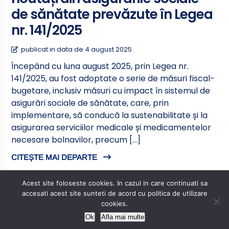
de sănătate prevăzute în Legea
nr. 141/2025
publicat in data de 4 august 2025
Începând cu luna august 2025, prin Legea nr.
141/2025, au fost adoptate o serie de măsuri fiscal-
bugetare, inclusiv măsuri cu impact în sistemul de
asigurări sociale de sănătate, care, prin
implementare, să conducă la sustenabilitate și la
asigurarea serviciilor medicale și medicamentelor
necesare bolnavilor, precum […]
CITEȘTE MAI DEPARTE
Acest site foloseste cookies. In cazul in care continuati sa
accesati acest site sunteti de acord cu politica de utilizare
cookies.
Venituri salariale aferente
Ok
Afla mai multe
funcţiilor personalului plătit din