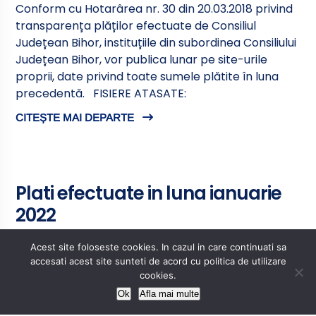
Conform cu Hotarârea nr. 30 din 20.03.2018 privind
transparența plăților efectuate de Consiliul
Județean Bihor, instituțiile din subordinea Consiliului
Județean Bihor, vor publica lunar pe site-urile
proprii, date privind toate sumele plătite în luna
precedentă. FISIERE ATASATE:
CITEȘTE MAI DEPARTE
Plati efectuate in luna ianuarie
2022
publicat in data de 5 martie 2022
Acest site foloseste cookies. In cazul in care continuati sa
accesati acest site sunteti de acord cu politica de utilizare
Conform cu Hotarârea nr. 30 din 20.03.2018 privind
cookies.
transparența plăților efectuate de Consiliul
Ok
Afla mai multe
Județean Bihor, instituțiile din subordinea Consiliului
Județean Bihor, vor publica lunar pe site-urile