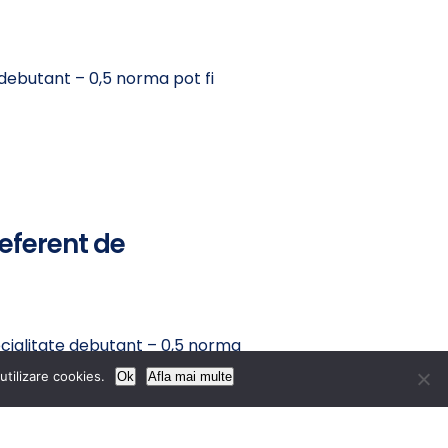
 debutant – 0,5 norma pot fi
eferent de
ecialitate debutant – 0,5 norma
utilizare cookies.
Ok
Afla mai multe