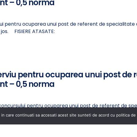
nt – 0,5 norma
lui pentru ocuparea unui post de referent de specialitate
ai jos. FISIERE ATASATE:
erviu pentru ocuparea unui post de r
nt – 0,5 norma
 concursului pentru ocuparea unui post de referent de sp
tasat mai jos. FISIERE ATASATE:
 in care continuati sa accesati acest site sunteti de acord cu politica de 