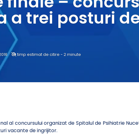
e finale – concur
 a trei posturi d
2016
timp estimat de citire - 2 minute
al al concursului organizat de Spitalul de Psihiatrie Nucet î
ri vacante de ingrijitor.