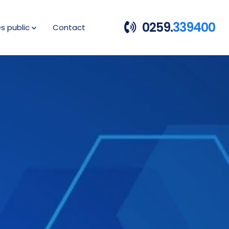
0259.
339400
es public
Contact