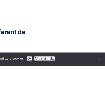
ferent de
de specialitate debutant – 0,5
utilizare cookies.
Ok
Afla mai multe