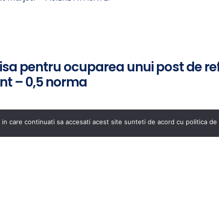
isa pentru ocuparea unui post de re
nt – 0,5 norma
rente concursului pentru ocuparea unui post de referent 
 in care continuati sa accesati acest site sunteti de acord cu politica de 
erul atasat mai jos. FISIERE ATASATE: