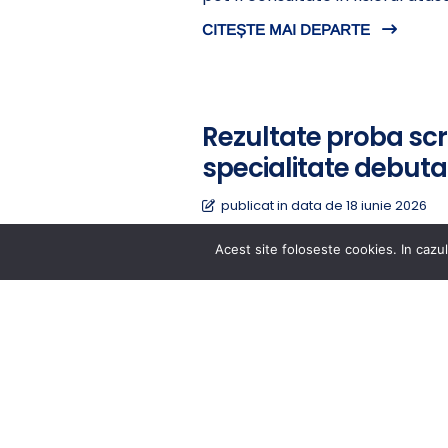
CITEȘTE MAI DEPARTE
Rezultate proba scr
specialitate debuta
publicat in data de 18 iunie 2026
Rezultatele la proba scrisa afe
Acest site foloseste cookies. In cazul
norma pot fi consultate in fisi
CITEȘTE MAI DEPARTE
ARHIVA ANUNȚURI