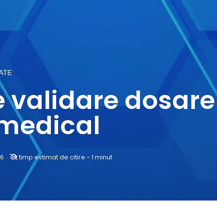
ATE
e validare dosar
 medical
26
timp estimat de citire - 1 minut