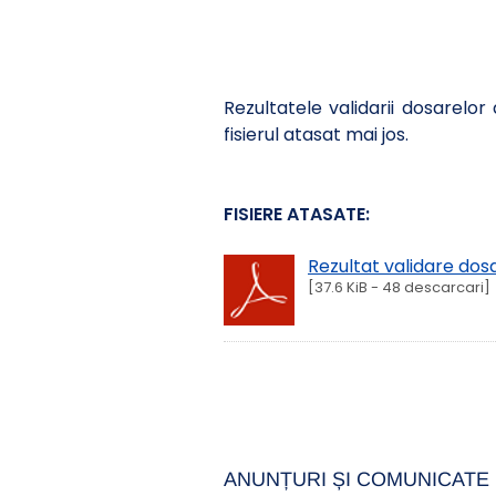
Rezultatele validarii dosarelo
fisierul atasat mai jos.
FISIERE ATASATE:
Rezultat validare dos
[37.6 KiB - 48 descarcari]
ANUNȚURI ȘI COMUNICATE 