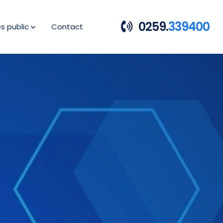
0259.
339400
es public
Contact