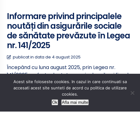
Informare privind principalele
noutăți din asigurările sociale
de sănătate prevăzute în Legea
nr. 141/2025
publicat in data de 4 august 2025
Începând cu luna august 2025, prin Legea nr.
141/2025, au fost adoptate o serie de măsuri fiscal-
bugetare, inclusiv măsuri cu impact în sistemul de
Acest site foloseste cookies. In cazul in care continuati sa
accesati acest site sunteti de acord cu politica de utilizare
asigurări sociale de sănătate, care, prin
cookies.
implementare, să conducă la sustenabilitate și la
Ok
Afla mai multe
asigurarea serviciilor medicale și medicamentelor
necesare bolnavilor, precum […]
CITEȘTE MAI DEPARTE