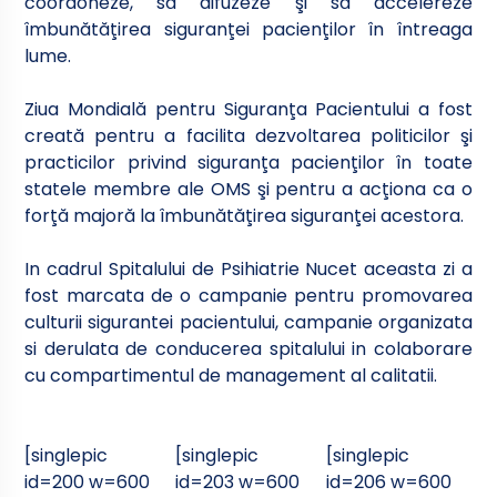
coordoneze, să difuzeze şi să accelereze
îmbunătăţirea siguranţei pacienţilor în întreaga
lume.
Ziua Mondială pentru Siguranţa Pacientului a fost
creată pentru a facilita dezvoltarea politicilor şi
practicilor privind siguranţa pacienţilor în toate
statele membre ale OMS şi pentru a acţiona ca o
forţă majoră la îmbunătăţirea siguranţei acestora.
In cadrul Spitalului de Psihiatrie Nucet aceasta zi a
fost marcata de o campanie pentru promovarea
culturii sigurantei pacientului, campanie organizata
si derulata de conducerea spitalului in colaborare
cu compartimentul de management al calitatii.
[singlepic
[singlepic
[singlepic
id=200 w=600
id=203 w=600
id=206 w=600